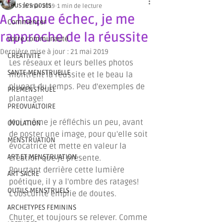
Tous les posts
16 mai 2019
1 min de lecture
A chaque échec, je me
Commencer
rapproche de la réussite
Votre communauté
Dernière mise à jour :
21 mai 2019
CREATIVITE
Les réseaux et leurs belles photos 
SANTE MENSTRUELLE
montrent la réussite et le beau la 
plupart du temps. Peu d'exemples de 
PREMENSTRUEL
plantage! 
PREOVUALTOIRE
Moi même je réfléchis un peu, avant 
OVULATION
de poster une image, pour qu'elle soit 
MENSTRUATION
évocatrice et mette en valeur la 
ART ET MENSTRUATION
création que je présente.
Pourtant derrière cette lumière 
ART SACRE
poétique, il y a l'ombre des ratages! 
OUTILS MENSTRUELS
L'obscurité emplie de doutes. 
ARCHETYPES FEMININS
Chuter, et toujours se relever. Comme 