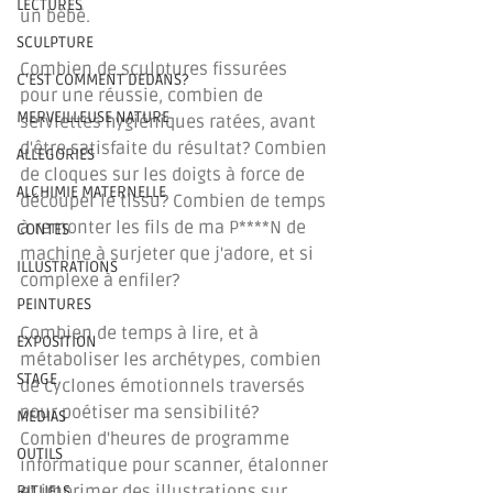
LECTURES
un bébé.
SCULPTURE
Combien de sculptures fissurées 
C'EST COMMENT DEDANS?
pour une réussie, combien de 
MERVEILLEUSE NATURE
serviettes hygiéniques ratées, avant 
d'être satisfaite du résultat? Combien 
ALLEGORIES
de cloques sur les doigts à force de 
ALCHIMIE MATERNELLE
découper le tissu? Combien de temps 
à remonter les fils de ma P****N de 
CONTES
machine à surjeter que j'adore, et si 
ILLUSTRATIONS
complexe à enfiler?
PEINTURES
Combien de temps à lire, et à 
EXPOSITION
métaboliser les archétypes, combien 
STAGE
de cyclones émotionnels traversés 
pour poétiser ma sensibilité? 
MEDIAS
Combien d'heures de programme 
OUTILS
informatique pour scanner, étalonner 
et imprimer des illustrations sur 
RITUELS