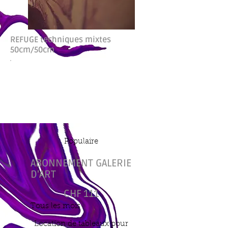
REFUGE techniques mixtes
50cm/50cm
Populaire
ABONNEMENT GALERIE
D'ART
111 CHF
CHF
111
Tous les mois
Location de tableaux pour