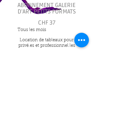
ABONNEMENT GALERIE
D'ART PETITS FORMATS
37 CHF
CHF
37
Tous les mois
Location de tableaux pour
privé.es et professionnel.les
Valable 6 mois
Sélectionner
Location pour toute
oeuvre inférieure à 600.-
La somme de la location
est retranchée en cas