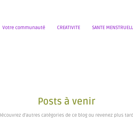
Votre communauté
CREATIVITE
SANTE MENSTRUELL
N
MENSTRUATION
ART ET MENSTRUATION
ART S
ETYPES FEMININS
LECTURES
SCULPTURE
C'EST 
Posts à venir
LEGORIES
ALCHIMIE MATERNELLE
CONTES
ILLUST
Découvrez d'autres catégories de ce blog ou revenez plus tard
DIAS
OUTILS
RITUELS
MENOPAUSE