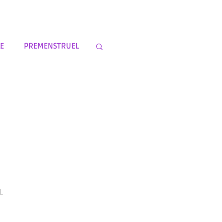
E
PREMENSTRUEL
ACRE
COMMENT DEDANS?
RATIONS
PEINTURES
.