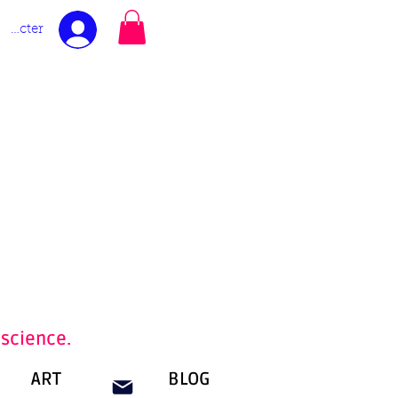
nnecter
nscience.
ART
BLOG