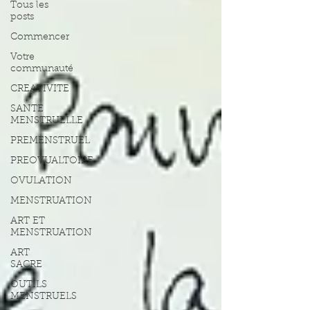
Tous les
posts
Commencer
Votre
communauté
CREATIVITE
SANTE
MENSTRUELLE
PREMENSTRUEL
PREOVUALTOIRE
OVULATION
MENSTRUATION
ART ET
MENSTRUATION
ART
SACRE
OUTILS
MENSTRUELS