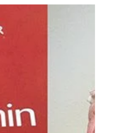
hammam vaginal (yoni steam) est un outil
de guérison. S’accroupir ou...