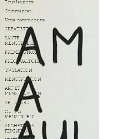
Tous les posts
Commencer
Votre communauté
CREATIVITE
SANTE
MENSTRUELLE
PREMENSTRUEL
PREOVUALTOIRE
OVULATION
MENSTRUATION
ART ET
MENSTRUATION
ART SACRE
OUTILS
MENSTRUELS
ARCHETYPES
FEMININS