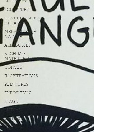
LECTURES
SCULPTURE
C'EST COMMENT
DEDANS?
MERVEILLEUSE
NATURE
ALLEGORIES
ALCHIMIE
MATERNELLE
CONTES
ILLUSTRATIONS
PEINTURES
EXPOSITION
STAGE
MEDIAS
OUTILS
RITUELS