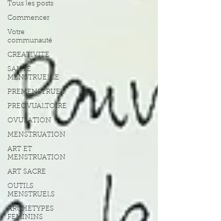
Tous les posts
Commencer
Votre
communauté
CREATIVITE
SANTE
MENSTRUELLE
PREMENSTRUEL
PREOVUALTOIRE
OVULATION
MENSTRUATION
ART ET
MENSTRUATION
ART SACRE
OUTILS
MENSTRUELS
ARCHETYPES
FEMININS