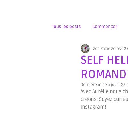
Tous les posts
Commencer
Zoé Zazie Zelos
12 
PREOVUALTOIRE
OVULATION
SELF HE
ROMAND
OUTILS MENSTRUELS
ARCHE
Dernière mise à jour :
25 
Avec Aurélie nous ch
MERVEILLEUSE NATURE
ALL
créons. Soyez curie
Instagram!  
EXPOSITION
STAGE
MED