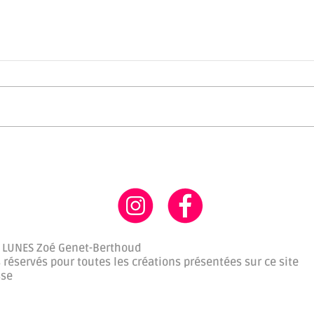
LUNE
Que fais-tu pour te sentir
appartenir?
 LUNES Zoé Genet-Berthoud
 réservés pour toutes les créations présentées sur ce site
sse