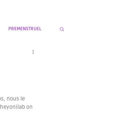
PREMENSTRUEL
MENT DEDANS?
s, nous le 
IONS
PEINTURES
theyonilab on 