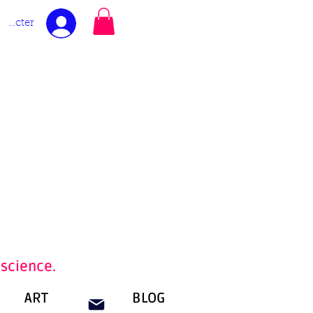
nnecter
nscience.
ART
BLOG